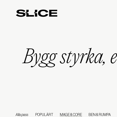
Slice
Weekly
Bygg styrka, 
Alla pass
POPULÄRT
MAGE & CORE
BEN & RUMPA