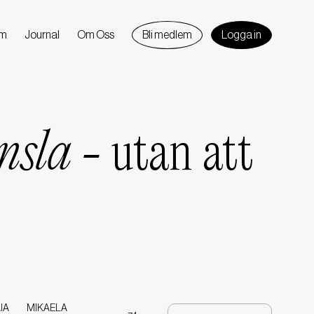
am
Journal
Om Oss
Bli medlem
Logga in
änsla -
utan att
IA
MIKAELA