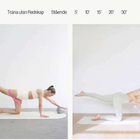
Träna utan Redskap
Stående
5′
10′
15′
20′
30′