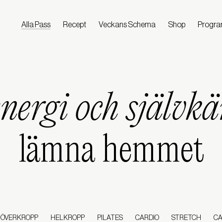
Alla Pass
Recept
Veckans Schema
Shop
Progr
energi och självk
lämna hemmet
ÖVERKROPP
HELKROPP
PILATES
CARDIO
STRETCH
CA