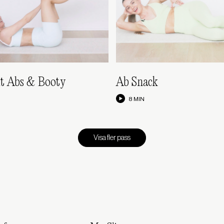
ut Abs & Booty
Ab Snack
8 MIN
Visa fler pass