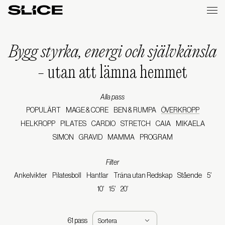
Slice
Weekly
Bygg styrka, energi och självkänsla
-
utan att lämna hemmet
Alla pass
POPULÄRT
MAGE & CORE
BEN & RUMPA
ÖVERKROPP
HELKROPP
PILATES
CARDIO
STRETCH
CAIA
MIKAELA
SIMON
GRAVID
MAMMA
PROGRAM
Filter
Ankelvikter
Pilatesboll
Hantlar
Träna utan Redskap
Stående
5′
10′
15′
20′
61 pass