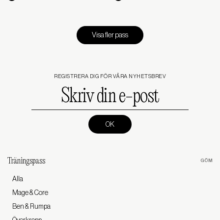
Visa fler pass
REGISTRERA DIG FÖR VÅRA NYHETSBREV
Skriv
din
e-
post
(Required)
Träningspass
Alla
Mage & Core
Ben & Rumpa