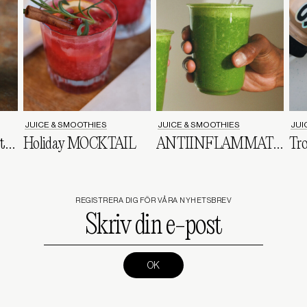
JUICE & SMOOTHIES
JUICE & SMOOTHIES
JUI
SVALKANDE smoothie till Taco-kvällen
Holiday MOCKTAIL
ANTIINFLAMMATORISK supersmoothie
REGISTRERA DIG FÖR VÅRA NYHETSBREV
Skriv
din
e-
post
(Required)