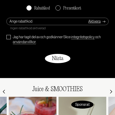
Rabattkod
Presentkort
Ange rabattkod:
Jag har tagit del av och godkänner Slice
integritetspolicy
och
användarvillkor
.
Juice & SMOOTHIES
Sponsrat