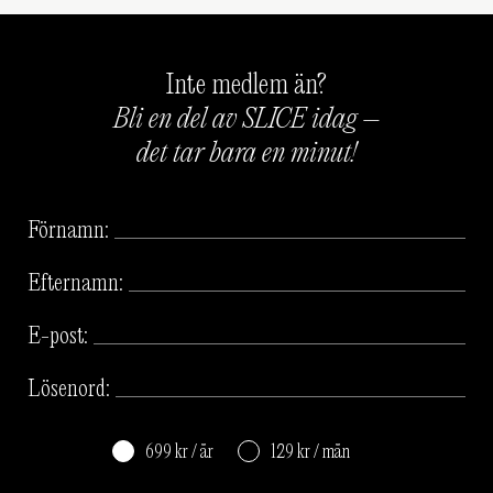
Inte medlem än?
Bli en del av SLICE idag –
det tar bara en minut!
Förnamn:
Efternamn:
E-post:
Lösenord:
699 kr / år
129 kr / mån