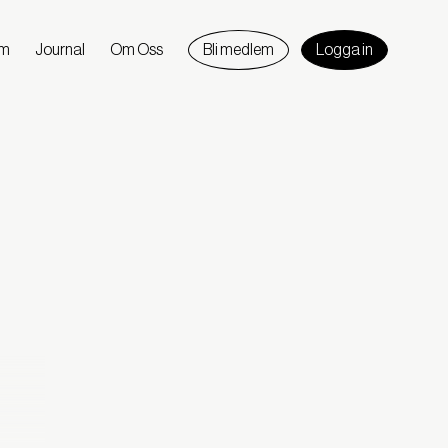
am
Journal
Om Oss
Bli medlem
Logga in