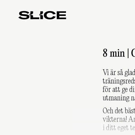
Slice
Weekly
8 min |
Vi är så gla
träningsred
för att ge d
utmaning nä
Och det bäst
vikterna! A
i ditt eget 