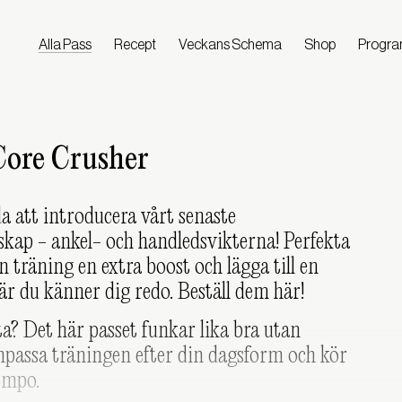
Alla Pass
Recept
Veckans Schema
Shop
Progr
 Core Crusher
da att introducera vårt senaste
skap - ankel- och handledsvikterna! Perfekta
in träning en extra boost och lägga till en
r du känner dig redo. Beställ dem
här
!
a? Det här passet funkar lika bra utan
npassa träningen efter din dagsform och kör
tempo.