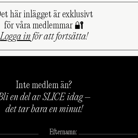
et här inlägget är exklusivt
för våra medlemmar 🔐
Logga in
för att fortsätta!
Inte medlem än?
Bli en del av SLICE idag –
det tar bara en minut!
Efternamn: