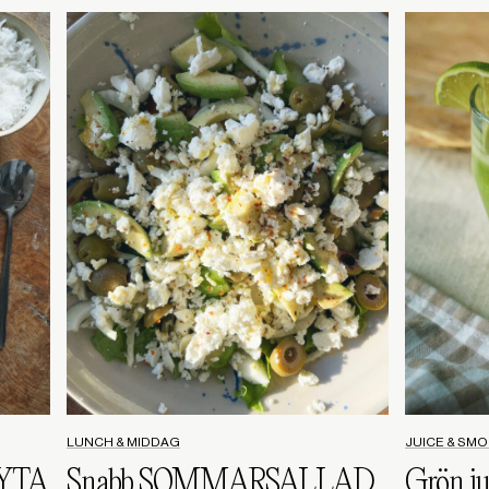
LUNCH & MIDDAG
JUICE & SM
YTA
Snabb SOMMARSALLAD