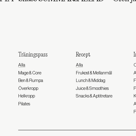
Träningspass
Recept
I
Alla
Alla
O
Mage & Core
Frukost & Mellanmål
Ben & Rumpa
Lunch & Middag
F
Överkropp
Juice & Smoothies
P
Helkropp
Snacks & Aptitretare
K
Pilates
A
P