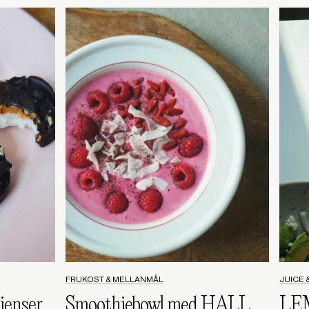
FRUKOST & MELLANMÅL
JUICE 
ienser
Smoothiebowl med HALLON och JORDGUBB