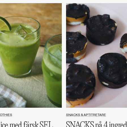
OOTHIES
SNACKS & APTITRETARE
Grön juice med färsk SELLERI
SNACKS på 4 ingred