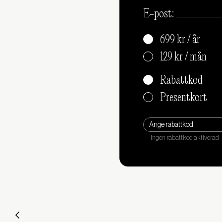
E-post:
699 kr / år
129 kr / mån
Rabattkod
Presentkort
Ange rabattkod: