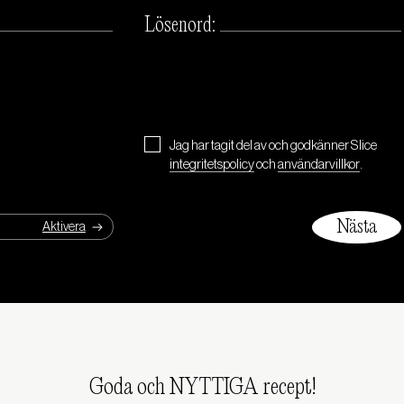
Lösenord:
Jag har tagit del av och godkänner Slice
integritetspolicy
och
användarvillkor
.
Goda och NYTTIGA recept!