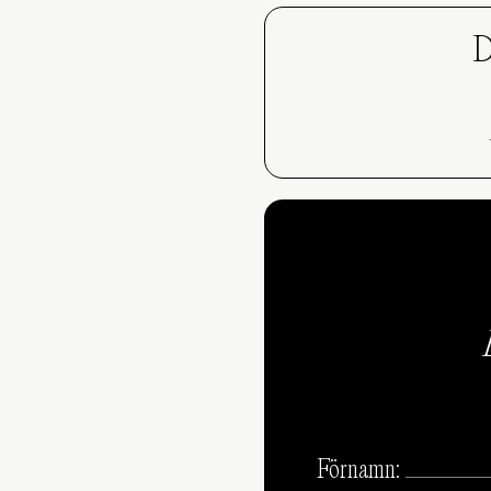
D
Förnamn: