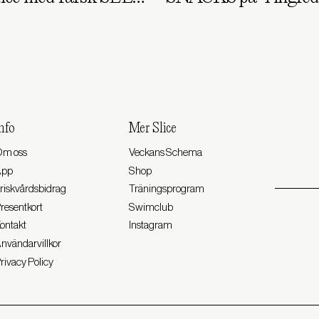
nfo
Mer Slice
m oss
Veckans Schema
App
Shop
riskvårdsbidrag
Träningsprogram
resentkort
Swimclub
ontakt
Instagram
nvändarvillkor
rivacy Policy