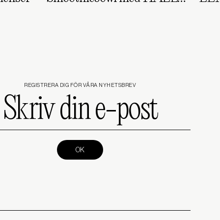
REGISTRERA DIG FÖR VÅRA NYHETSBREV
Skriv
din
e-
post
(Required)