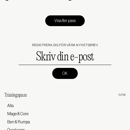
Visa fler pass
REGISTRERA DIG FÖR VÅRA NYHETSBREV
Skriv
din
e-
post
(Required)
Träningspass
Alla
Mage & Core
Ben & Rumpa