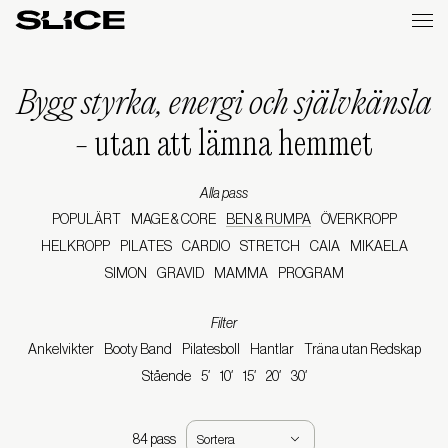
Slice
Weekly
Bygg styrka, energi och självkänsla
-
utan att lämna hemmet
Alla pass
POPULÄRT
MAGE & CORE
BEN & RUMPA
ÖVERKROPP
HELKROPP
PILATES
CARDIO
STRETCH
CAIA
MIKAELA
SIMON
GRAVID
MAMMA
PROGRAM
Filter
Ankelvikter
Booty Band
Pilatesboll
Hantlar
Träna utan Redskap
Stående
5′
10′
15′
20′
30′
84 pass