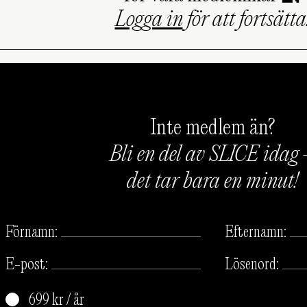
Logga in
för att fortsätta
Inte medlem än?
Bli en del av SLICE idag
det tar bara en minut!
Förnamn:
Efternamn:
E-post:
Lösenord:
699 kr / år