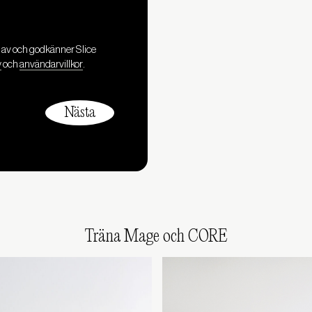
l av och godkänner Slice
y
och
användarvillkor
.
Träna Mage och CORE