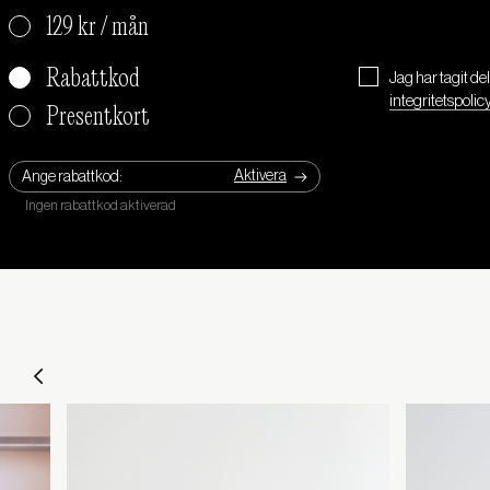
129 kr / mån
Rabattkod
Jag har tagit de
integritetspolic
Presentkort
Ange rabattkod: