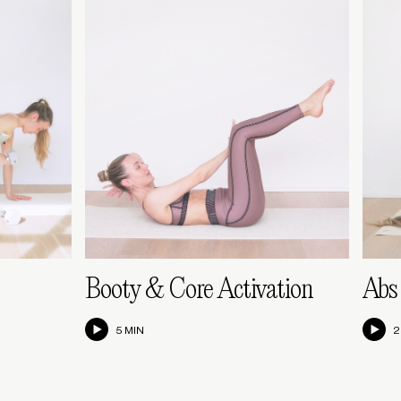
Booty & Core Activation
Abs
5 MIN
2