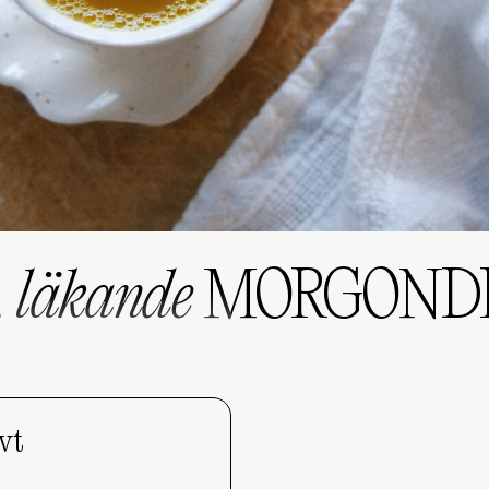
 läkande
MORGOND
vt