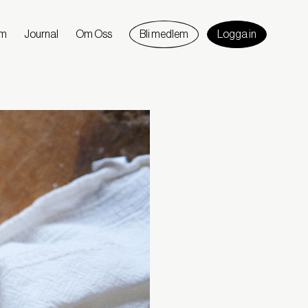
am
Journal
Om Oss
Bli medlem
Logga in