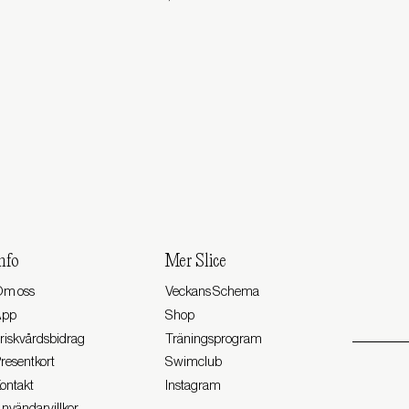
nfo
Mer Slice
m oss
Veckans Schema
App
Shop
riskvårdsbidrag
Träningsprogram
resentkort
Swimclub
ontakt
Instagram
nvändarvillkor