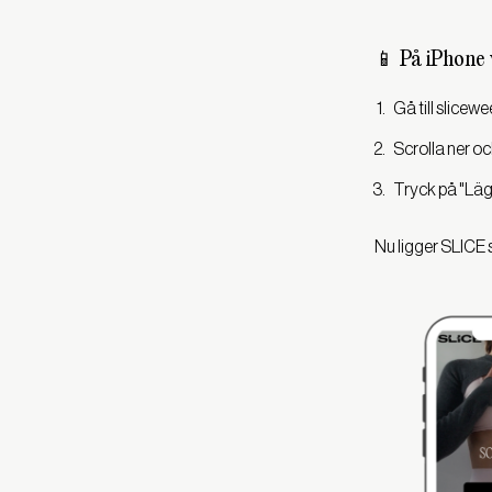
📱 På iPhone 
Gå till slicew
Scrolla ner oc
Tryck på "Lägg 
Nu ligger SLICE s