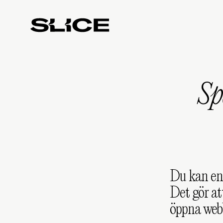
Slice
Weekly
S
Du kan enk
Det gör at
öppna web