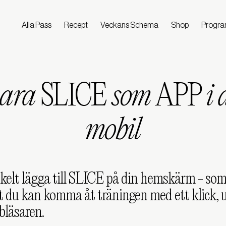
Alla Pass
Recept
Veckans Schema
Shop
Progr
para
SLICE
som
APP
i 
mobil
elt lägga till SLICE på din hemskärm - som
t du kan komma åt träningen med ett klick, 
bläsaren.