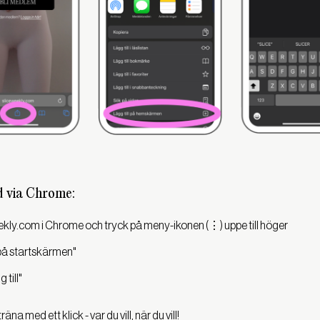
d via Chrome:
eekly.com i Chrome och tryck på meny-ikonen (⋮) uppe till höger
l på startskärmen"
 till"
äna med ett klick - var du vill, när du vill!