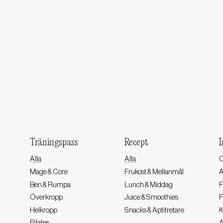
Träningspass
Recept
I
Alla
Alla
O
Mage & Core
Frukost & Mellanmål
Ben & Rumpa
Lunch & Middag
F
Överkropp
Juice & Smoothies
P
Helkropp
Snacks & Aptitretare
K
Pilates
A