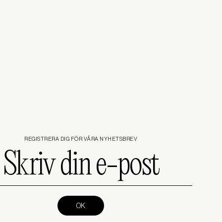
REGISTRERA DIG FÖR VÅRA NYHETSBREV
Skriv
din
e-
post
(Required)