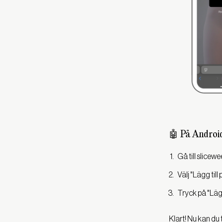
🤖 På Androi
Gå till slicew
Välj "Lägg til
Tryck på "Lägg
Klart! Nu kan du tr