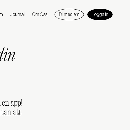
am
Journal
Om Oss
Bli medlem
Logga in
din
 en app!
utan att