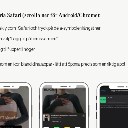
via Safari (scrolla ner för Android/Chrome):
eekly.com i Safari och tryck på dela-symbolen längst ner
h välj "Lägg till på hemskärmen"
till" uppe till höger
om en ikon bland dina appar - lätt att öppna, precis som en riktig app!