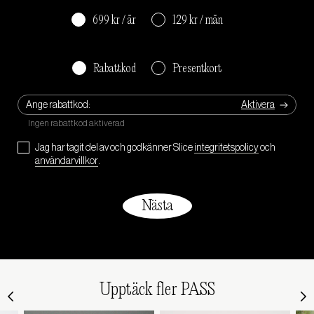
699 kr / år
129 kr / mån
Rabattkod
Presentkort
Ange rabattkod:
Jag har tagit del av och godkänner Slice
integritetspolicy
och
användarvillkor
.
Upptäck fler PASS