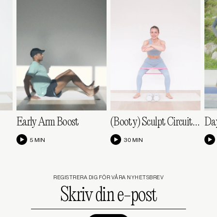
Early Arm Boost
(Booty) Sculpt Circuit III
Day
5 MIN
30 MIN
REGISTRERA DIG FÖR VÅRA NYHETSBREV
Skriv
din
e-