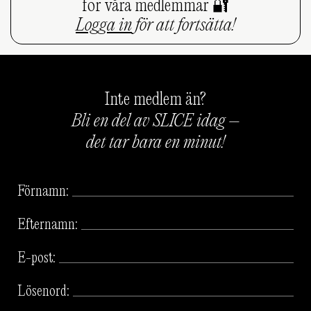
för våra medlemmar 🔐
Logga in
för att fortsätta!
Inte medlem än?
Bli en del av SLICE idag –
det tar bara en minut!
Förnamn:
Efternamn:
E-post:
Lösenord: