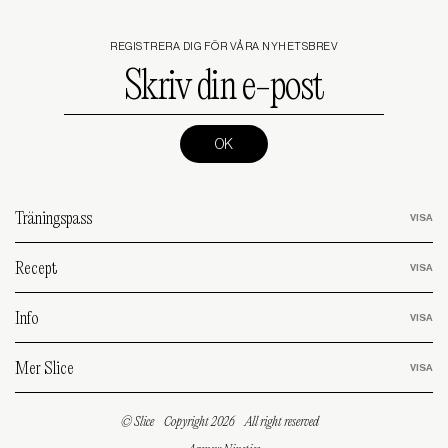
REGISTRERA DIG FÖR VÅRA NYHETSBREV
Skriv
din
e-
post
(Required)
Träningspass
Recept
Info
Mer Slice
© Slice
Copyright 2026
All right reserved