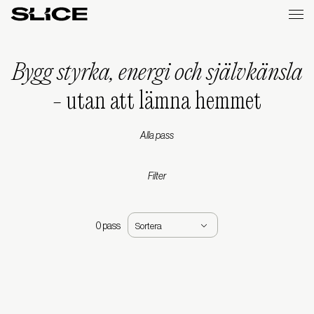
Slice
Weekly
Bygg styrka, energi och självkänsla
-
utan att lämna hemmet
Alla pass
Filter
0 pass