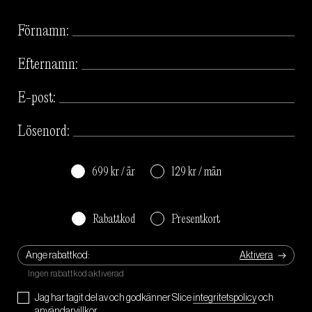
Förnamn:
Efternamn:
E-post:
Lösenord:
699 kr / år
129 kr / mån
Rabattkod
Presentkort
Ange rabattkod:
Jag har tagit del av och godkänner Slice
integritetspolicy
och
användarvillkor
.