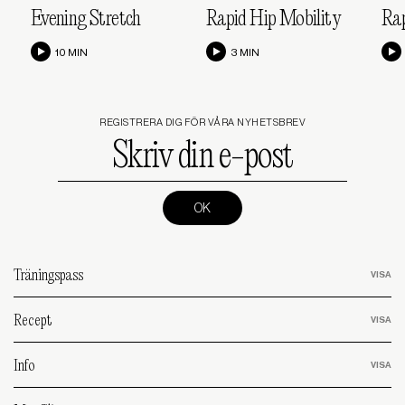
Evening Stretch
Rapid Hip Mobility
Rap
10 MIN
3 MIN
REGISTRERA DIG FÖR VÅRA NYHETSBREV
Skriv
din
e-
post
(Required)
Träningspass
Recept
Info