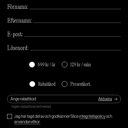
Förnamn:
Efternamn:
E-post:
Lösenord:
699 kr / år
129 kr / mån
Rabattkod
Presentkort
Ange rabattkod:
Jag har tagit del av och godkänner Slice
integritetspolicy
och
användarvillkor
.