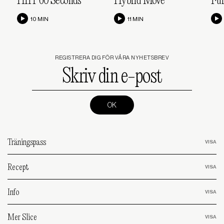
HIIT 60 Seconds
Hybrid Move
Ful
10 MIN
11 MIN
REGISTRERA DIG FÖR VÅRA NYHETSBREV
Skriv
din
e-
post
(Required)
Träningspass
Recept
Info
Mer Slice