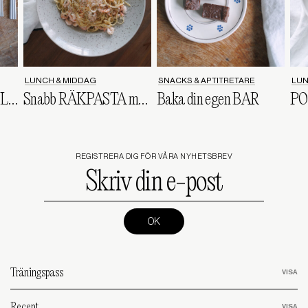
LUNCH & MIDDAG
SNACKS & APTITRETARE
LUN
Sommarens enklaste LAXBOWL
Snabb RÄKPASTA med CITRON & DILL
Baka din egen BAR
REGISTRERA DIG FÖR VÅRA NYHETSBREV
Skriv
din
e-
post
(Required)
Träningspass
Recept