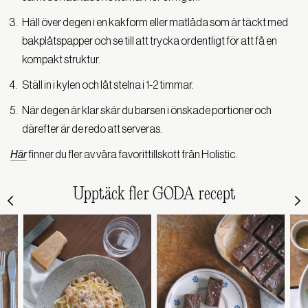
Häll över degen i en kakform eller matlåda som är täckt med
bakplåtspapper och se till att trycka ordentligt för att få en
kompakt struktur.
Ställ in i kylen och låt stelna i 1-2 timmar.
När degen är klar skär du barsen i önskade portioner och
därefter är de redo att serveras.
H
är
finner du fler av våra favorittillskott från Holistic.
Upptäck fler GODA recept