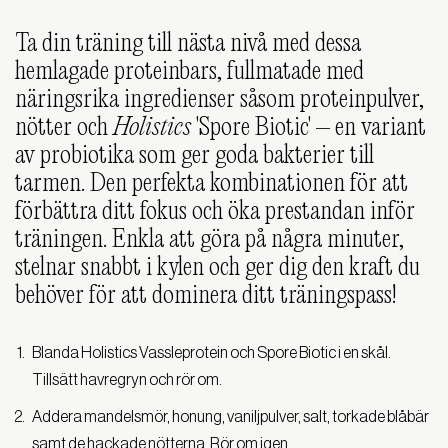
Ta din träning till nästa nivå med dessa
hemlagade proteinbars, fullmatade med
näringsrika ingredienser såsom proteinpulver,
nötter och
Holistics
'Spore Biotic' – en variant
av probiotika som ger goda bakterier till
tarmen. Den perfekta kombinationen för att
förbättra ditt fokus och öka prestandan inför
träningen. Enkla att göra på några minuter,
stelnar snabbt i kylen och ger dig den kraft du
behöver för att dominera ditt träningspass!
Blanda Holistics Vassleprotein och Spore Biotic i en skål.
Tillsätt havregryn och rör om.
Addera mandelsmör, honung, vaniljpulver, salt, torkade blåbär
samt de hackade nötterna. Rör om igen.