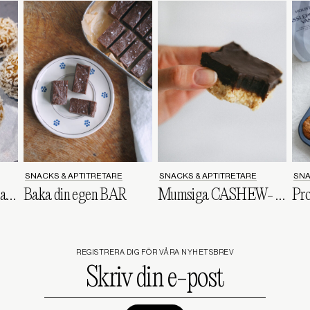
SNACKS & APTITRETARE
SNACKS & APTITRETARE
SNA
Rawbollar med smak av saffran
Baka din egen BAR
Mumsiga CASHEW- och KLADDKAKEBITAR
REGISTRERA DIG FÖR VÅRA NYHETSBREV
Skriv
din
e-