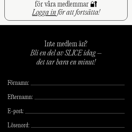
för våra medlemmar 🔐
Logga in
för att fortsätta!
Inte medlem än?
Bli en del av SLICE idag –
det tar bara en minut!
Förnamn:
Efternamn:
E-post:
Lösenord: