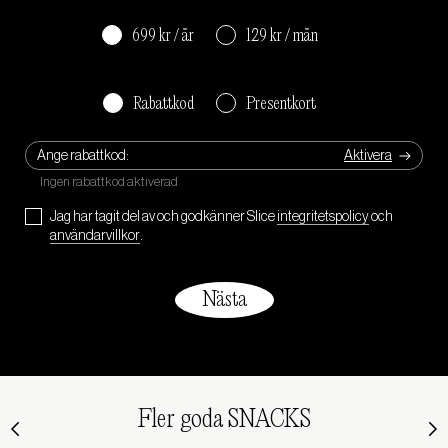
699 kr / år
129 kr / mån
Rabattkod
Presentkort
Ange rabattkod:
Jag har tagit del av och godkänner Slice
integritetspolicy
och
användarvillkor
.
Fler goda SNACKS