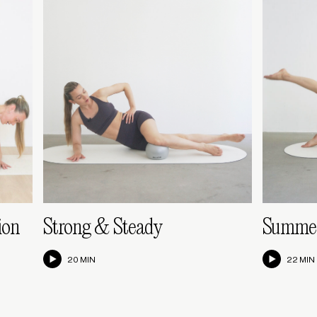
ion
Strong & Steady
Summer
20 MIN
22 MIN