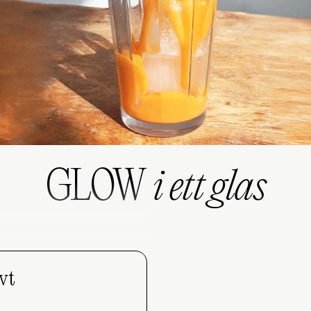
GLOW
i ett glas
vt