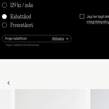
129 kr / mån
Rabattkod
Jag har tagit de
integritetspolic
Presentkort
Ange rabattkod: