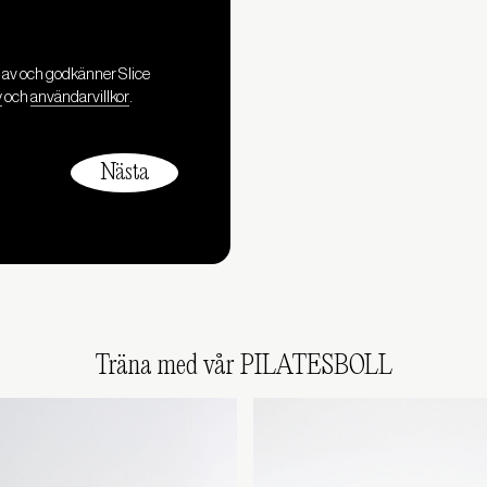
l av och godkänner Slice
y
och
användarvillkor
.
Träna med vår PILATESBOLL