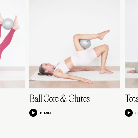
Ball Core & Glutes
Tota
15 MIN
3