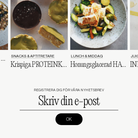
SNACKS & APTITRETARE
LUNCH & MIDDAG
JUI
Söndagsgranola med YOGHURT och BANAN
Krispiga PROTEINKAKOR på RISKAKA
Honungsglacerad HALLOUMI med ROTFRUKTER i ugn
REGISTRERA DIG FÖR VÅRA NYHETSBREV
Skriv
din
e-
post
(Required)