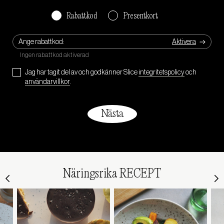
Rabattkod
Presentkort
Ange rabattkod:
Jag har tagit del av och godkänner Slice
integritetspolicy
och
användarvillkor
.
Näringsrika RECEPT