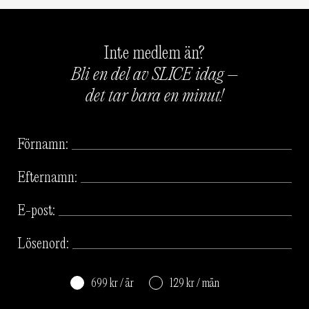
Inte medlem än?
Bli en del av SLICE idag –
det tar bara en minut!
Förnamn:
Efternamn:
E-post:
Lösenord:
699 kr / år
129 kr / mån