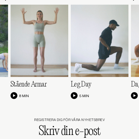
Stående Armar
Leg Day
Dag
8 MIN
5 MIN
REGISTRERA DIG FÖR VÅRA NYHETSBREV
Skriv
din