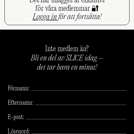
Det här inlägget är exklusivt
för våra medlemmar 🔐
Logga in
för att fortsätta!
Inte medlem än?
Bli en del av SLICE idag –
det tar bara en minut!
Förnamn:
Efternamn:
E-post:
Lösenord: