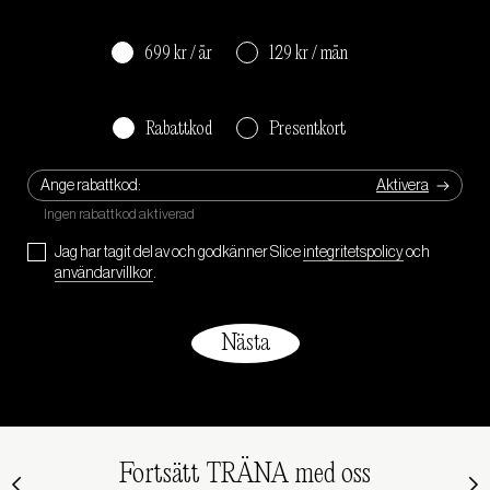
699 kr / år
129 kr / mån
Rabattkod
Presentkort
Ange rabattkod:
Jag har tagit del av och godkänner Slice
integritetspolicy
och
användarvillkor
.
Fortsätt TRÄNA med oss