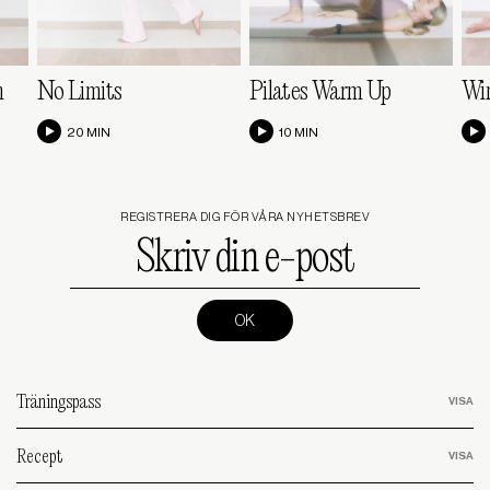
n
No Limits
Pilates Warm Up
Win
20 MIN
10 MIN
REGISTRERA DIG FÖR VÅRA NYHETSBREV
Skriv
din
e-
post
(Required)
Träningspass
Recept