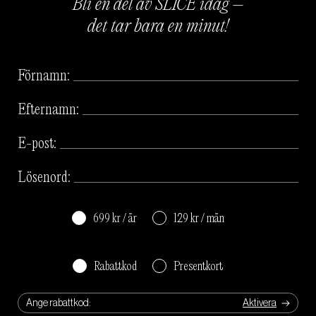
Bli en del av SLICE idag –
det tar bara en minut!
Förnamn:
Efternamn:
E-post:
Lösenord:
699 kr / år
129 kr / mån
Rabattkod
Presentkort
Ange rabattkod: