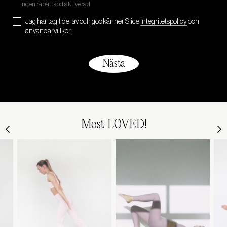
Jag har tagit del av och godkänner Slice
integritetspolicy
och
användarvillkor
.
Most LOVED!