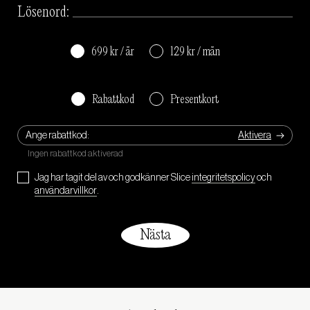
Lösenord:
699 kr / år
129 kr / mån
Rabattkod
Presentkort
Ange rabattkod:
Jag har tagit del av och godkänner Slice
integritetspolicy
och
användarvillkor
.