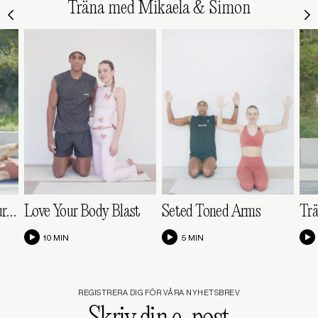
Träna med Mikaela & Simon
Day 10 | Feel It In Your Core
Love Your Body Blast
Seted Toned Arms
Trä
10 MIN
5 MIN
REGISTRERA DIG FÖR VÅRA NYHETSBREV
Skriv