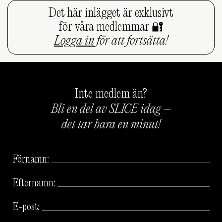
Det här inlägget är exklusivt
för våra medlemmar 🔐
Logga in
för att fortsätta!
Inte medlem än?
Bli en del av SLICE idag –
det tar bara en minut!
Förnamn:
Efternamn:
E-post: