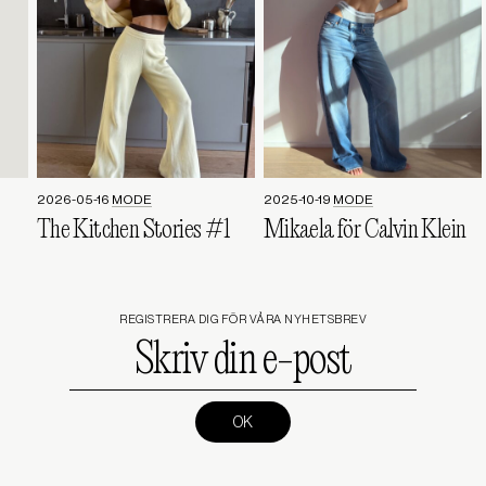
2026-05-16
MODE
2025-10-19
MODE
The Kitchen Stories #1
Mikaela för Calvin Klein
REGISTRERA DIG FÖR VÅRA NYHETSBREV
Skriv
din
e-
post
(Required)