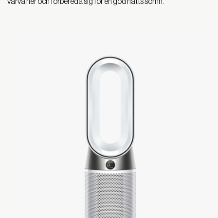
varva ner och förbereda sig för en god natts sömn.