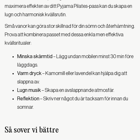
maximera effekten av ditt Pyjama Pilates-pass kan du skapa en
lugn och harmonisk kvällsrutin.
Små vanor kan göra stor skillnad för din sömn och återhämtning.
Prova att kombinera passet med dessa enkla men effektiva
kvällsritualer:
Minska skärmtid
– Lägg undan mobilen minst 30 min före
läggdags.
Varm dryck
– Kamomill eller lavendel kan hjälpa dig att
slappna av.
Lugn musik
– Skapa en avslappnande atmosfär.
Reflektion
– Skriv ner något du är tacksam för innan du
somnar.
Så sover vi bättre