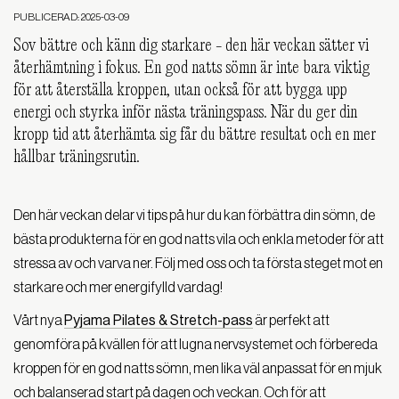
PUBLICERAD: 2025-03-09
Sov bättre och känn dig starkare - den här veckan sätter vi
återhämtning i fokus. En god natts sömn är inte bara viktig
för att återställa kroppen, utan också för att bygga upp
energi och styrka inför nästa träningspass. När du ger din
kropp tid att återhämta sig får du bättre resultat och en mer
hållbar träningsrutin.
Den här veckan delar vi tips på hur du kan förbättra din sömn, de
bästa produkterna för en god natts vila och enkla metoder för att
stressa av och varva ner.
Följ med oss och ta första steget mot en
starkare och mer energifylld vardag!
Vårt nya
Pyjama Pilates & Stretch-pass
är perfekt att
genomföra på kvällen för att lugna nervsystemet och förbereda
kroppen för en god natts sömn, men lika väl anpassat för en mjuk
och balanserad start på dagen och veckan. Och för att