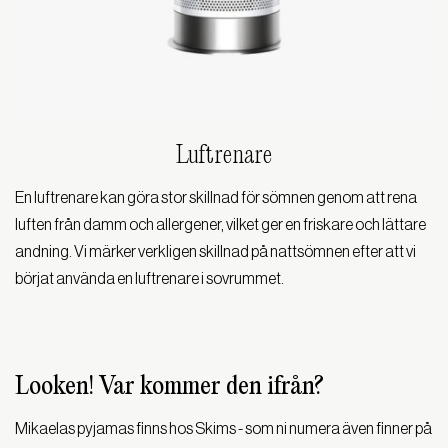
Luftrenare
En luftrenare kan göra stor skillnad för sömnen genom att rena
luften från damm och allergener, vilket ger en friskare och lättare
andning. Vi märker verkligen skillnad på nattsömnen efter att vi
börjat använda en luftrenare i sovrummet.
Looken! Var kommer den ifrån?
Mikaelas pyjamas finns hos Skims - som ni numera även finner på