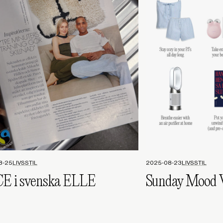
8-25
LIVSSTIL
2025-08-23
LIVSSTIL
CE i svenska ELLE
Sunday Mood V