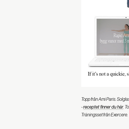
Topp från Ami Paris. Solgl
-
receptet finner du här
. T
Träningsset från Exercere.