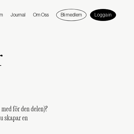
am
Journal
Om Oss
Bli medlem
Logga in
r
 med för den delen)?
du skapar en