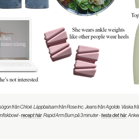
asögon från Chloé. Läppbalsam från Rose Inc. Jeans från Agolde. Väska fr
onfiskbowl -
recept här
. Rapid Arm Burn på 3 minuter -
testa det här
. Ankel