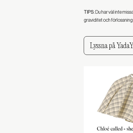
TIPS:
Du har väl inte missa
graviditet och förlossnin
Lyssna på Yada