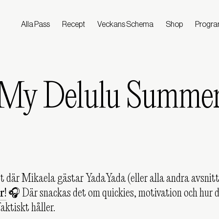
Alla Pass
Recept
Veckans Schema
Shop
Progr
My Delulu Summe
t där Mikaela gästar YadaYada (eller alla andra avsnitt
r!
🎧 Där snackas det om quickies, motivation och hur 
aktiskt håller.