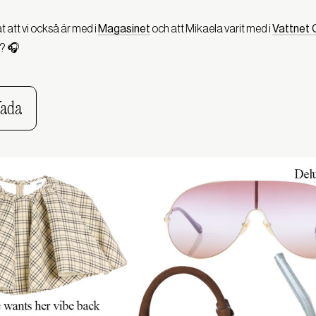
t att vi också är med i
Magasine
t
och att Mikaela varit med i
Vattnet 
g? 🎧
Yada