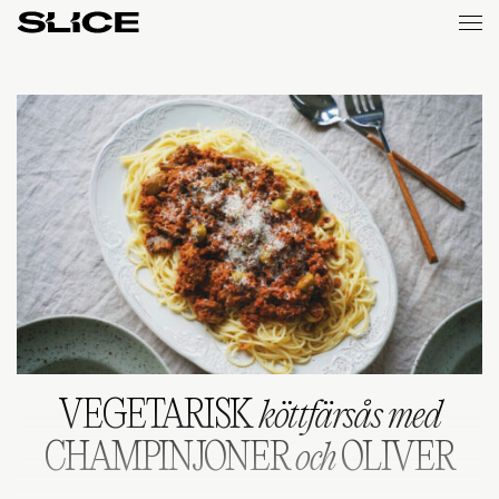
Slice
Weekly
VEGETARISK
köttfärsås med
CHAMPINJONER
och
OLIVER