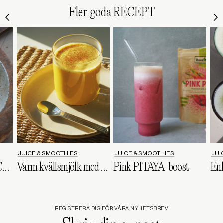
Fler goda RECEPT
JUICE & SMOOTHIES
JUICE & SMOOTHIES
JUI
Veganska OSTPOPCORN
Varm kvällsmjölk med GURKMEJA & HONUNG
Pink PITAYA-boost
REGISTRERA DIG FÖR VÅRA NYHETSBREV
Skriv