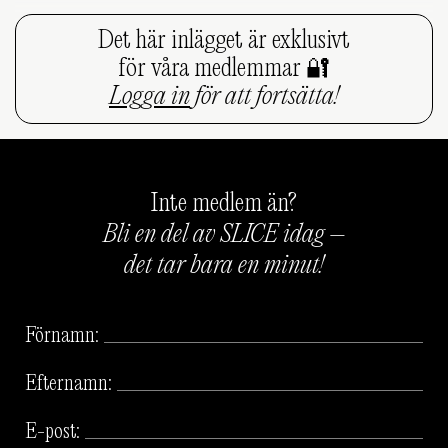
Det här inlägget är exklusivt
för våra medlemmar 🔐
Logga in
för att fortsätta!
Inte medlem än?
Bli en del av SLICE idag –
det tar bara en minut!
Förnamn:
Efternamn:
E-post: