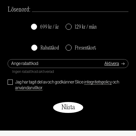
Lösenord:
699 kr / år
129 kr / mån
Rabattkod
Presentkort
Ange rabattkod:
Jag har tagit del av och godkänner Slice
integritetspolicy
och
användarvillkor
.