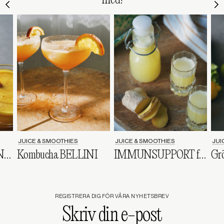
JUICE & SMOOTHIES
JUICE & SMOOTHIES
JUI
Ge din FÖRKYLNING en smocka
Kombucha BELLINI
IMMUNSUPPORT för flera dagar
REGISTRERA DIG FÖR VÅRA NYHETSBREV
Skriv
din