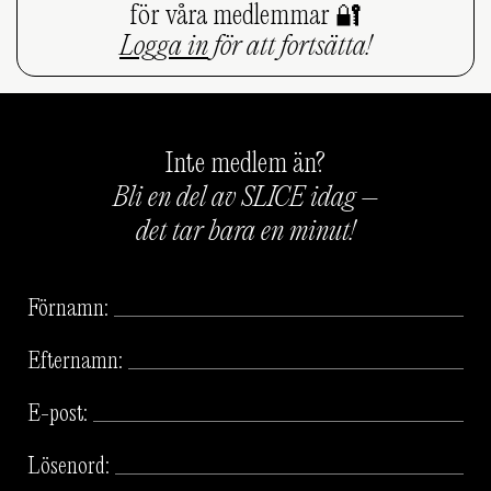
för våra medlemmar 🔐
Logga in
för att fortsätta!
Inte medlem än?
Bli en del av SLICE idag –
det tar bara en minut!
Förnamn:
Efternamn:
E-post:
Lösenord: