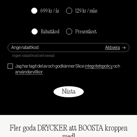
699 kr / år
129 kr / mån
Rabattkod
Presentkort
Ange rabattkod:
Jag har tagit del av och godkänner Slice
integritetspolicy
och
användarvillkor
.
Fler goda DRYCKER att BOOSTA kroppen
med!