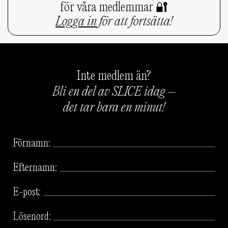
för våra medlemmar 🔐
Logga in
för att fortsätta!
Inte medlem än?
Bli en del av SLICE idag –
det tar bara en minut!
Förnamn:
Efternamn:
E-post:
Lösenord: