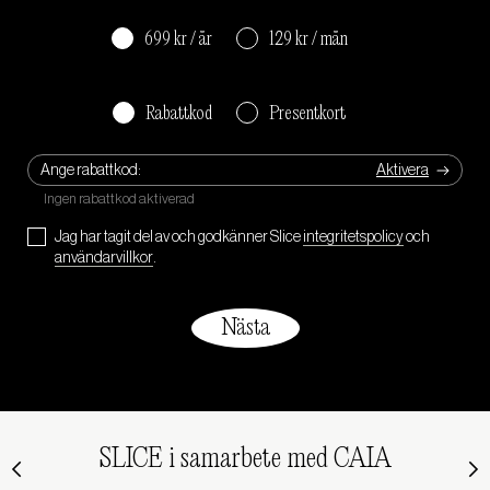
699 kr / år
129 kr / mån
Rabattkod
Presentkort
Ange rabattkod:
Jag har tagit del av och godkänner Slice
integritetspolicy
och
användarvillkor
.
SLICE i samarbete med CAIA