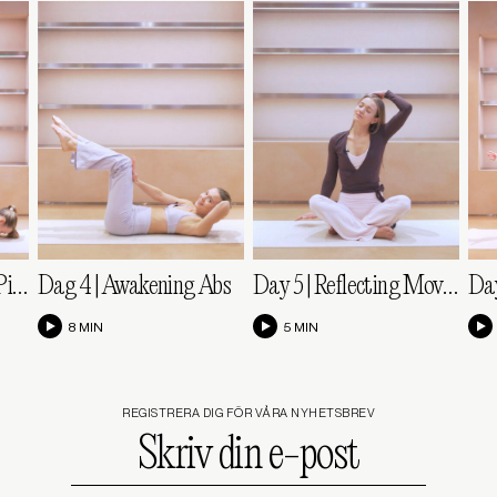
Day 1 | Wake Me Up Pilates
Dag 4 | Awakening Abs
Day 5 | Reflecting Moves
Day
8 MIN
5 MIN
REGISTRERA DIG FÖR VÅRA NYHETSBREV
Skriv
din