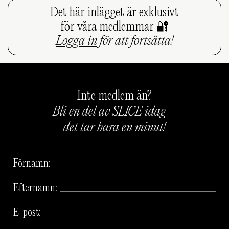
Det här inlägget är exklusivt
för våra medlemmar 🔐
Logga in
för att fortsätta!
Inte medlem än?
Bli en del av SLICE idag –
det tar bara en minut!
Förnamn:
Efternamn:
E-post: