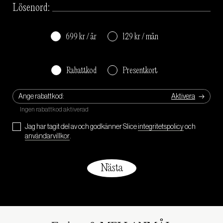
Lösenord:
699 kr / år
129 kr / mån
Rabattkod
Presentkort
Ange rabattkod:
Jag har tagit del av och godkänner Slice
integritetspolicy
och
användarvillkor
.