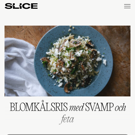
Slice
Weekly
BLOMKÅLSRIS
med
SVAMP
och
feta