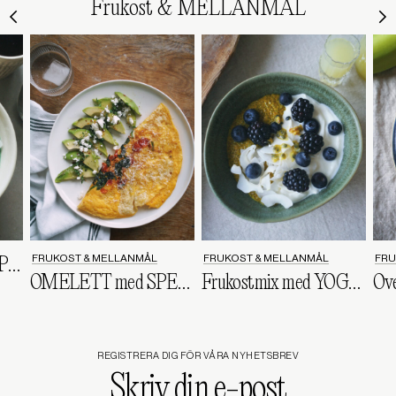
Frukost & MELLANMÅL
FRUKOST & MELLANMÅL
FRUKOST & MELLANMÅL
FRU
Smoothiebowl med SPIRULINA
OMELETT med SPENAT, tomat & fetaost
Frukostmix med YOGHURT och CHIAPUDDING
REGISTRERA DIG FÖR VÅRA NYHETSBREV
Skriv