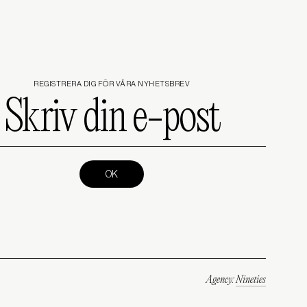
REGISTRERA DIG FÖR VÅRA NYHETSBREV
Skriv
din
e-
post
(Required)
Agency:
Nineties