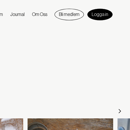
am
Journal
Om Oss
Bli medlem
Logga in