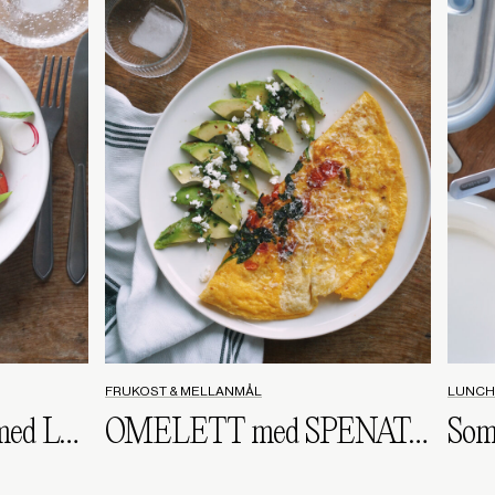
FRUKOST & MELLANMÅL
LUNCH
POTATISSALLAD med LAX, sockerärtor & rädisor
OMELETT med SPENAT, tomat & fetaost
Som