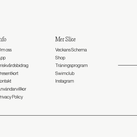
nfo
Mer Slice
m oss
Veckans Schema
App
Shop
riskvårdsbidrag
Träningsprogram
resentkort
Swimclub
ontakt
Instagram
nvändarvillkor
rivacy Policy