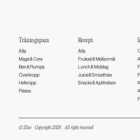
Träningspass
Recept
I
Alla
Alla
O
Mage & Core
Frukost & Mellanmål
Ben & Rumpa
Lunch & Middag
F
Överkropp
Juice & Smoothies
P
Helkropp
Snacks & Aptitretare
K
Pilates
A
P
© Slice
Copyright 2026
All right reserved