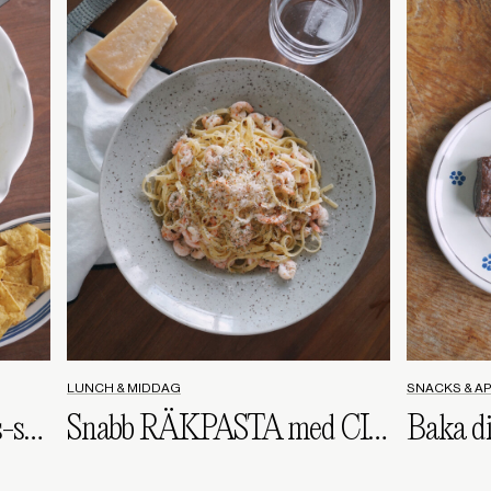
LUNCH & MIDDAG
SNACKS & A
Virala GREEN Goddess-salladen
Snabb RÄKPASTA med CITRON & DILL
Baka d